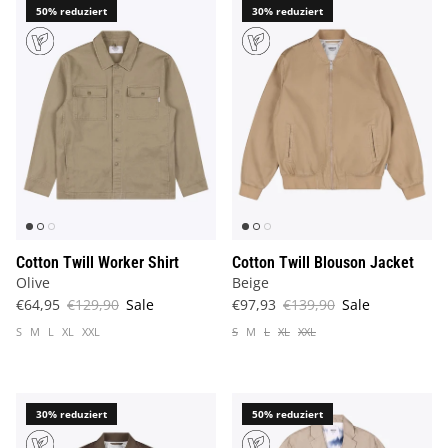
50% reduziert
30% reduziert
Cotton Twill Worker Shirt
Cotton Twill Blouson Jacket
Olive
Beige
€64,95
€129,90
Sale
€97,93
€139,90
Sale
S
M
L
XL
XXL
S
M
L
XL
XXL
30% reduziert
50% reduziert