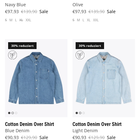
Navy Blue
Olive
€97,93
€139,90
Sale
€97,93
€139,90
Sale
S
M
L
XL
XXL
S
M
L
XL
XXL
30% reduziert
30% reduziert
Cotton Denim Over Shirt
Cotton Denim Over Shirt
Blue Denim
Light Denim
€90,93
€129,90
Sale
€90,93
€129,90
Sale