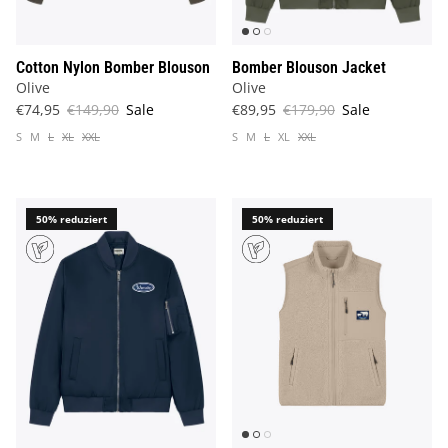
Cotton Nylon Bomber Blouson
Bomber Blouson Jacket
Olive
Olive
€74,95
€149,90
Sale
€89,95
€179,90
Sale
S
M
L
XL
XXL
S
M
L
XL
XXL
50% reduziert
50% reduziert