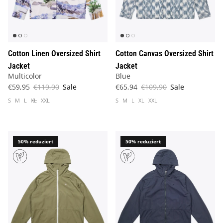
Cotton Linen Oversized Shirt
Cotton Canvas Oversized Shirt
Jacket
Jacket
Multicolor
Blue
€59,95
€119,90
Sale
€65,94
€109,90
Sale
S
M
L
XL
XXL
S
M
L
XL
XXL
50% reduziert
50% reduziert