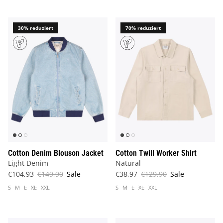
30% reduziert
70% reduziert
Cotton Denim Blouson Jacket
Cotton Twill Worker Shirt
Light Denim
Natural
€104,93
€149,90
Sale
€38,97
€129,90
Sale
S
M
L
XL
XXL
S
M
L
XL
XXL