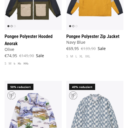
Pongee Polyester Hooded
Pongee Polyester Zip Jacket
Navy Blue
Anorak
€69,95
€139,90
Sale
Olive
€74,95
€149,90
Sale
S
M
L
XL
XXL
S
M
L
XL
XXL
50% reduziert
40% reduziert