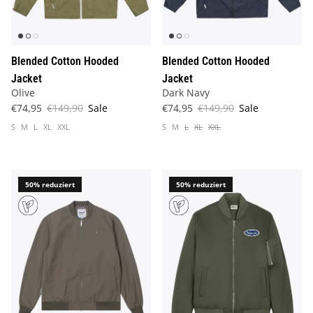
Blended Cotton Hooded
Blended Cotton Hooded
Jacket
Jacket
Olive
Dark Navy
€74,95
€149,90
Sale
€74,95
€149,90
Sale
S
M
L
XL
XXL
S
M
L
XL
XXL
50% reduziert
50% reduziert