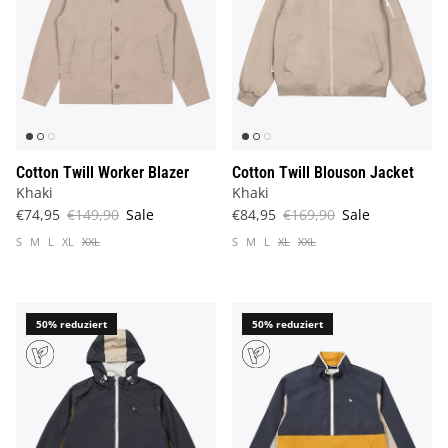
Cotton Twill Worker Blazer
Cotton Twill Blouson Jacket
Khaki
Khaki
€74,95
€149,90
Sale
€84,95
€169,90
Sale
S
M
L
XL
XXL
S
M
L
XL
XXL
50% reduziert
50% reduziert