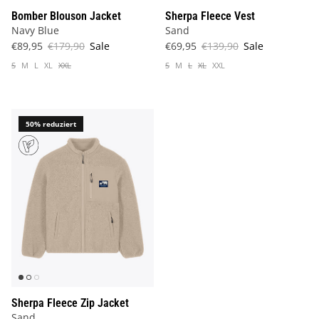
Bomber Blouson Jacket
Sherpa Fleece Vest
Navy Blue
Sand
€89,95
€179,90
Sale
€69,95
€139,90
Sale
S
M
L
XL
XXL
S
M
L
XL
XXL
50% reduziert
Sherpa Fleece Zip Jacket
Sand