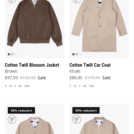
Cotton Twill Blouson Jacket
Cotton Twill Car Coat
Brown
Khaki
€97,93
€139,90
Sale
€89,95
€179,90
Sale
S
M
L
XL
XXL
S
M
L
XL
XXL
50% reduziert
50% reduziert