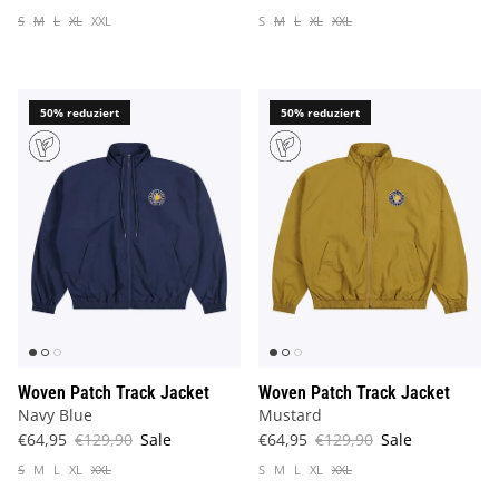
S
M
L
XL
XXL
S
M
L
XL
XXL
50% reduziert
50% reduziert
Woven Patch Track Jacket
Woven Patch Track Jacket
Navy Blue
Mustard
€64,95
€129,90
Sale
€64,95
€129,90
Sale
S
M
L
XL
XXL
S
M
L
XL
XXL